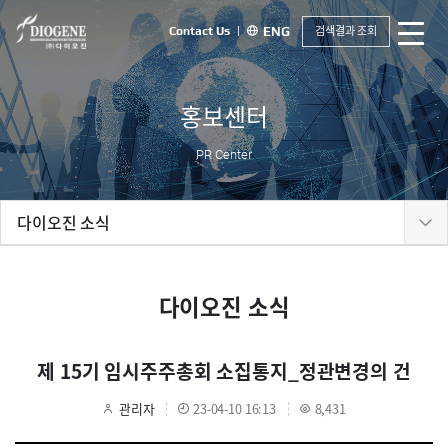
검색결과 조회
Contact Us
ENG
홍보센터
PR Center
다이오진 소식
다이오진 소식
제 15기 임시주주총회 소집통지_정관변경의 건
관리자
23-04-10 16:13
8,431