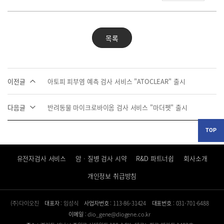
목록
이전글
아토피 피부염 예측 검사 서비스 "ATOCLEAR" 출시
다음글
반려동물 마이크로바이옴 검사 서비스 "마더펫" 출시
TOP
유전자검사 서비스
암ᆞ질병 검사 시약
R&D 파트너쉽
회사소개
개인정보 취급방침
(주)다이오진
대표자
: 임성식
사업자번호
: 113-86-31424
대표번호
: 031-701-6488
이메일
: dio_gene@diogene.co.kr