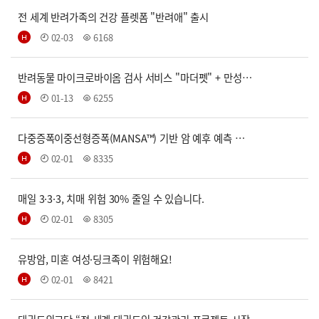
전 세계 반려가족의 건강 플렛폼 "반려애" 출시
02-03
6168
반려동물 마이크로바이옴 검사 서비스 "마더펫" + 만성…
01-13
6255
다중증폭이중선형증폭(MANSA™) 기반 암 예후 예측 …
02-01
8335
매일 3·3·3, 치매 위험 30% 줄일 수 있습니다.
02-01
8305
유방암, 미혼 여성·딩크족이 위험해요!
02-01
8421