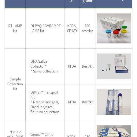
al
g Unit
RT LAMP
DLP™Q COVID19 RT-
KFDA,
100
Kit
LAMP Kit
CE-IVD
test/kit
DNA Saliva
Collector®
KFDA
1test/kit
* Saliva collection
Sample
Collection
Kit
DiViral™ Transport
Kit
* NasopHaryngeal,
KFDA
1test/kit
OropHaryngeal,
Sputum collection
Nucleic
Gensol™ Clinic
acid (RNA)
KFDA,
250