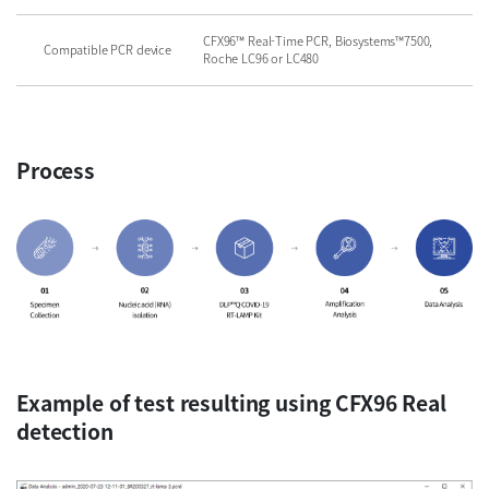
CFX96™ Real-Time PCR, Biosystems™7500,
Compatible PCR device
Roche LC96 or LC480
Process
Example of test resulting using CFX96 Real
detection