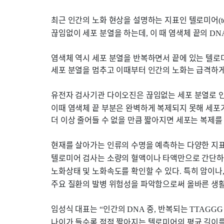
최근 인간의 노화 현상을 설명하는 지표인 텔로미어
(
끊임없이 세포 분열을 하는데
이 때 염색체 끝의
,
DN
염색체 역시 세포 분열을 반복하면서 끝에 있는 텔로
세포 분열을 멈추고 이때부터 인간의 노화는 급격하게
유전자 검사기관 다이오진은 끊임없는 세포 분열로 
이때 염색체 끝 부분은 완벽하게 복제되지 못해 세
더 이상 줄어들 수 없을 만큼 짧아지면 세포는 복제를
현재를 살아가는 인류의 수명을 예측하는 다양한 지
텔로미어 검사는 소량의 혈액이나 타액만으로 간단
노화상태 및 노화속도를 확인할 수 있다
특히 암이나
.
주요 질환의 발병 위험성을 파악함으로써 올바른 생활
임성식 대표는
인간의
중
반복되는
“
DNA
,
TTAGG
나이가 들수록 점점 짧아지는 텔로미어의 평균 길이