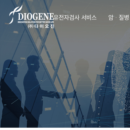
유전자검사 서비스
암ᆞ질병