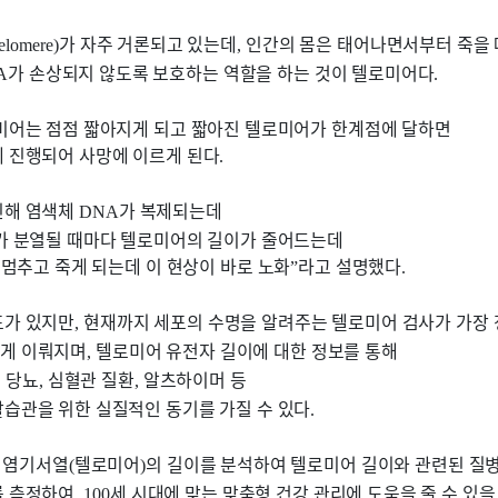
가 자주 거론되고 있는데
인간의 몸은 태어나면서부터 죽을 
telomere)
,
가 손상되지 않도록 보호하는 역할을 하는 것이 텔로미어다
A
.
미어는 점점 짧아지게 되고 짧아진 텔로미어가 한계점에 달하면
 진행되어 사망에 이르게 된다
.
인해 염색체
가 복제되는데
DNA
포가 분열될 때마다 텔로미어의 길이가 줄어드는데
 멈추고 죽게 되는데 이 현상이 바로 노화
라고 설명했다
”
.
표가 있지만
현재까지 세포의 수명을 알려주는 텔로미어 검사가 가장
,
하게 이뤄지며
텔로미어 유전자 길이에 대한 정보를 통해
,
당뇨
심혈관 질환
알츠하이머 등
,
,
,
습관을 위한 실질적인 동기를 가질 수 있다
.
염기서열
텔로미어
의 길이를 분석하여 텔로미어 길이와 관련된 질병
G
(
)
를 측정하여
세 시대에 맞는 맞춤형 건강 관리에 도움을 줄 수 있
, 100