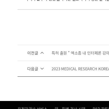
이전글
특허 출원 " 엑소좀 내 인터페론 감
다음글
2023 MEDICAL RESEARCH KOR
유전자검사 서비스
암ᆞ질병 검사 시약
R&D 파